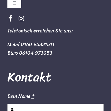
Toggle
Navigation
Impressum
Telefonisch erreichen Sie uns:
Datenschutz
Mobil 0160 95331511
Büro 06104 973053
Kontakt
Dein Name
*