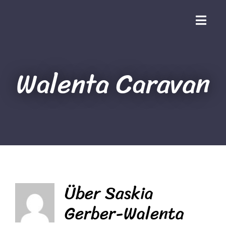
Zum
Inhalt
Toggl
springen
Navig
Startseite
Walenta Caravan
Leistungen
Vermietung
Aktuelles
Über
Saskia
Campingberichte
Gerber-Walenta
Über uns