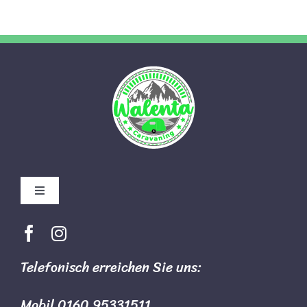
Toggle
Navigation
Impressum
Telefonisch erreichen Sie uns:
Datenschutz
Mobil 0160 95331511