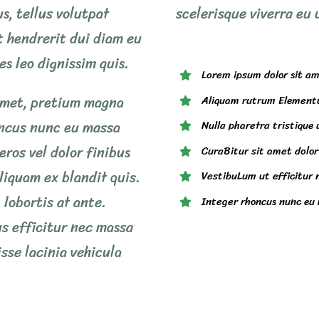
s, tellus volutpat
scelerisque viverra eu 
t hendrerit dui diam eu
s leo dignissim quis.
Lorem ipsum dolor sit ame
 amet, pretium magna
Aliquam rutrum Element
oncus nunc eu massa
Nulla pharetra tristique 
eros vel dolor finibus
CuraBitur sit amet dolor 
liquam ex blandit quis.
VestibuLum ut efficitur 
 lobortis at ante.
Integer rhoncus nunc eu
us efficitur nec massa
sse lacinia vehicula