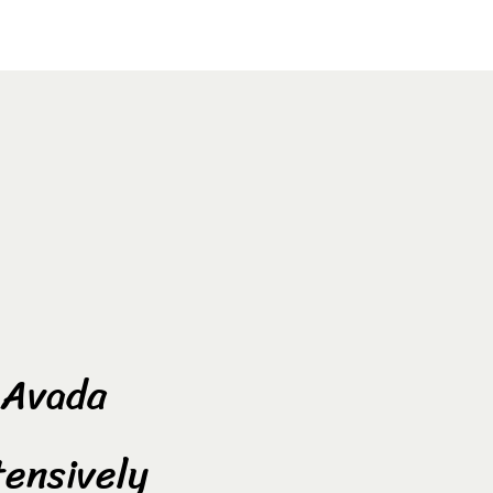
f Avada
tensively